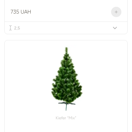
+
735 UAH
2,5
Kiefer “Mix”