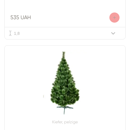
+
535 UAH
1,8
Kiefer, pelzige