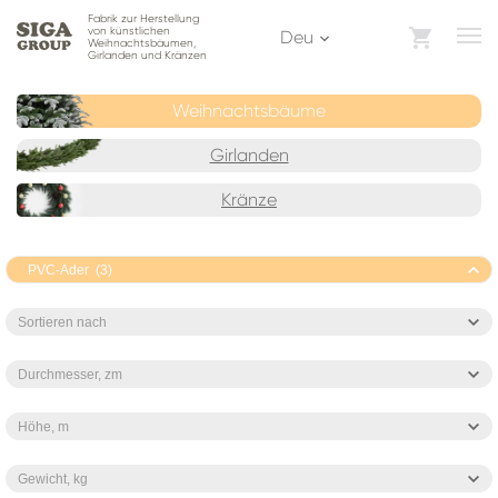
Fabrik zur Herstellung
von künstlichen
Deu
Weihnachtsbäumen,
Girlanden und Kränzen
Weihnachtsbäume
Girlanden
Kränze
PVC-Ader (3)
Sortieren nach
Durchmesser, zm
Höhe, m
Gewicht, kg