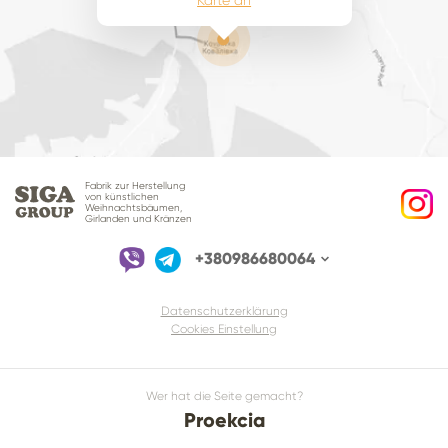
Fabrik zur Herstellung
von künstlichen
Weihnachtsbäumen,
Girlanden und Kränzen
+380986680064
Datenschutzerklärung
Cookies Einstellung
Wer hat die Seite gemacht?
Proekcia