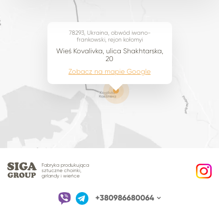
78293, Ukraina, obwód iwano-
frankowski, rejon kołomyi
Wieś Kovalivka, ulica Shakhtarska,
20
Zobacz na mapie Google
Fabryka produkująca
sztuczne choinki,
girlandy i wieńce
+380986680064