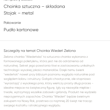
Choinka sztuczna – składana
Stojak – metal
Pakowanie
Pudło kartonowe
Szczegóły na temat Choinka Wiedeń Zielona
Zielona choinka "Wiedeńska" to sztuczna choinka wykonana z
formowanego polietylenu, która jest nie do odróżnienia od
naturalnej. Sekret jego powstania tkwi w zastosowaniu unikalnych
technologii i wysokiej jakości materiałów. Dzięki temu świerk
"wiedeński" nawet przy bliższym poznaniu wygląda naturalnie pod
względem koloru i struktury. Gałązki chaotycznie, ale stopniowo
"wyrastają" z wysokiego pnia, który wieńczy prosty długi proces -
idealne miejsce na świąteczną figurę. Igły są niezwykle miękkie i
trwałe, wytrzymają wszelkie zabawki i girlandy. Produkt nie wydziela
nieprzyjemnych zapachów. Choinka "Wiedeń" będzie świetnym
zakupem na Nowy Rok, przetrwa co najmniej 20 świąt nie tracąc
swojego kształtu i atrakcyjnego wyglądu.