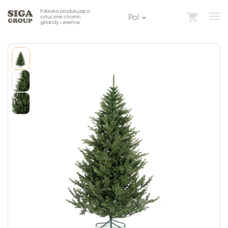
Fabryka produkująca
pol
sztuczne choinki,
girlandy i wieńce