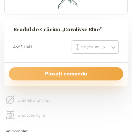
Bradul de Crăciun „Covalivsc Blue”
4665 UAH
Înălţime, m: 1,5.
Plasați comanda
Diametru, cm: 125
Greutate, kg: 8
Set complet