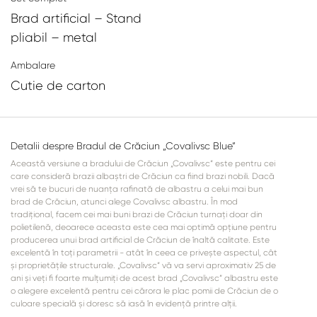
Brad artificial – Stand
pliabil – metal
Ambalare
Cutie de carton
Detalii despre Bradul de Crăciun „Covalivsc Blue”
Această versiune a bradului de Crăciun „Covalivsc” este pentru cei
care consideră brazii albaștri de Crăciun ca fiind brazi nobili. Dacă
vrei să te bucuri de nuanța rafinată de albastru a celui mai bun
brad de Crăciun, atunci alege Covalivsc albastru. În mod
tradițional, facem cei mai buni brazi de Crăciun turnați doar din
polietilenă, deoarece aceasta este cea mai optimă opțiune pentru
producerea unui brad artificial de Crăciun de înaltă calitate. Este
excelentă în toți parametrii - atât în ceea ce privește aspectul, cât
și proprietățile structurale. „Covalivsc” vă va servi aproximativ 25 de
ani și veți fi foarte mulțumiți de acest brad „Covalivsc” albastru este
o alegere excelentă pentru cei cărora le plac pomii de Crăciun de o
culoare specială și doresc să iasă în evidență printre alții.