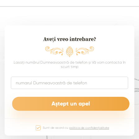
Aveți vreo intrebare?
Lasați numărul Dumneavoastră de telefon și Vă vom contacta în
scurt timp
Sunt de acord cu
politica de confidențialitate