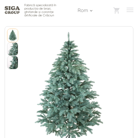
Fabrică specializată în
producția de brazi,
Rom
ghirlande și coronițe
ărtificiale de Crăciun