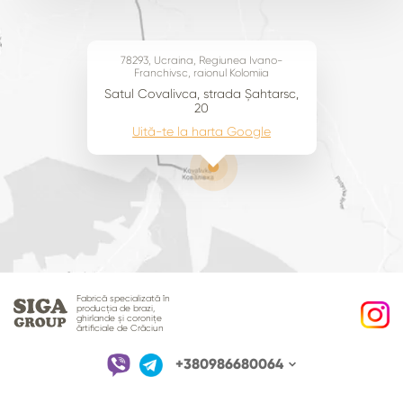
78293, Ucraina, Regiunea Ivano-
Franchivsc, raionul Kolomiia
Satul Covalivca, strada Șahtarsc,
20
Uită-te la harta Google
Fabrică specializată în
producția de brazi,
ghirlande și coronițe
ărtificiale de Crăciun
+380986680064