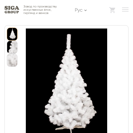
Завод по производству
Рус
искуственных ёлок,
гирлянд и венков