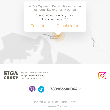
78293, Украина, Ивано-Франковская
область, Коломыйский район
Село Коваливка, улица
Шахтерская, 20
Посмотреть на Google карте
Завод по производству
искуственных ёлок,
гирлянд и венков
+380986680064
Политика конфиденциальности
Политика Cockies