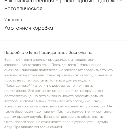
Елка искусственная – раскладнаяПодставка –
металлическая
Упаковка
Картонная коробка
Подробно о Елка Президентская Заснеженная
Всем любителям снежных праздников мы предлагаем
заснеженную версию елки “Президентская”. Насыщенное
снежное нанесение действительно заставляет поверить в то, что
в вашем доме стоит ель, только привезенная из леса, а снег еще
просто не успел растаять. Как и все другие модели
“Президентской” - это литые деревья выполненные из
полиэтилена. Это самые качественные елки, которые стоят
соответствующе. Но зато вы точно можете рассчитывать на
восторги и своей семьи и гостей вашего праздника. Такой
материал хорош не только высоким уровнем натуральности. Он
также безопасен и долговечен. Так что стоимость елки окупается
долгим сроком службы. Если снег для вас это обязательная
часть Нового года, не отказывайте себе в удовольствии купить
елку “Президентская заснеженная”.