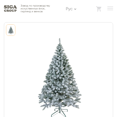
Завод по производству
Рус
искуственных ёлок,
гирлянд и венков