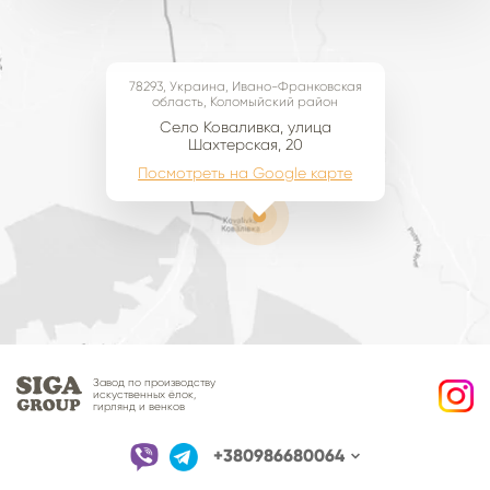
78293, Украина, Ивано-Франковская
область, Коломыйский район
Село Коваливка, улица
Шахтерская, 20
Посмотреть на Google карте
Завод по производству
искуственных ёлок,
гирлянд и венков
+380986680064