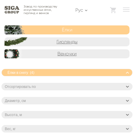
Завод по производству
Рус
искуственных ёлок,
гирлянд и венков
Ёлки
Гирлянды
Веночки
Ёлки в снегу (4)
Отсортировать по
Диаметр, см
Высота, м
Вес, кг