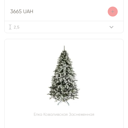
+
3665 UAH
2,5
Елка Коваливская Заснеженная