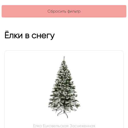
Ёлки в снегу
Елка Буковельская Заснеженная