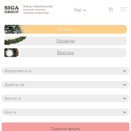
Завод з виробництва
Укр
штучних ялинок,
гірлянд та віночків
Ялинки
Гірлянди
Віночки
Відсортувати за
Діаметр, см
Висота, м
Вага, кг