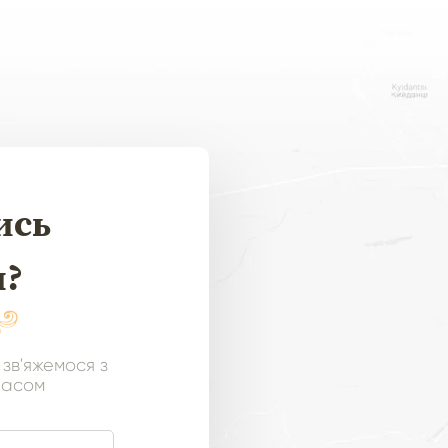
ись
я?
 зв'яжемося з
часом