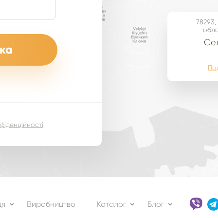
78293,
обла
Cел
По
фіденційності
ця
Виробництво
Каталог
Блог