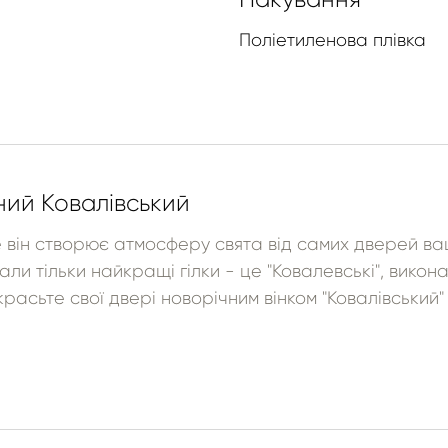
Поліетиленова плівка
ний Ковалівський
е він створює атмосферу свята від самих дверей ва
ли тільки найкращі гілки - це "Ковалевські", викон
расьте свої двері новорічним вінком "Ковалівський" і