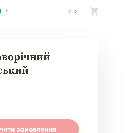
Укр
оворічний
ський
ити замовлення