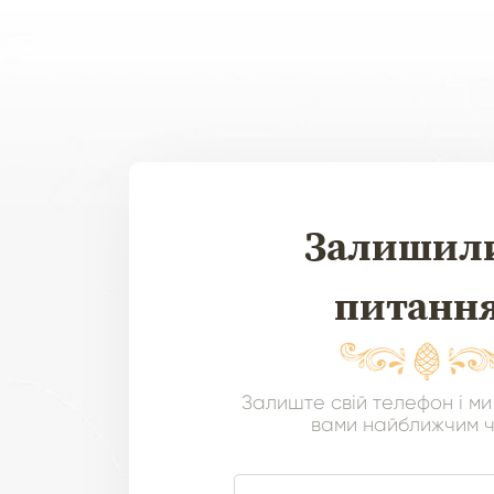
Залишил
питанн
Залиште свій телефон і ми
вами найближчим 