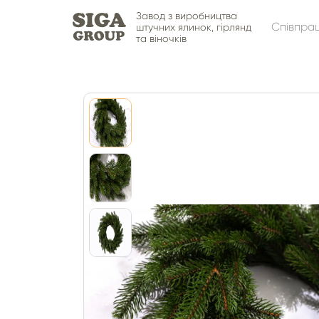
Завод з виробництва
Співпра
штучних ялинок, гірлянд
та віночків