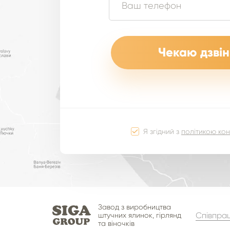
Я згідний з
політикою кон
Завод з виробництва
Співпра
штучних ялинок, гірлянд
та віночків