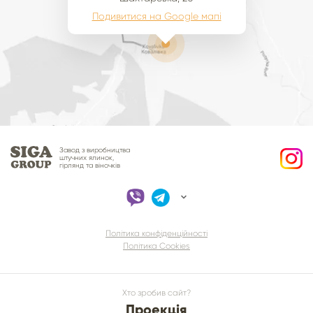
Подивитися на Google мапі
Завод з виробництва
штучних ялинок,
гірлянд та віночків
Політика конфіденційності
Політика Cookies
Хто зробив сайт?
Проекція