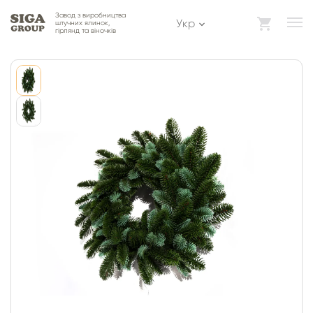
Завод з виробництва
Укр
штучних ялинок,
гірлянд та віночків