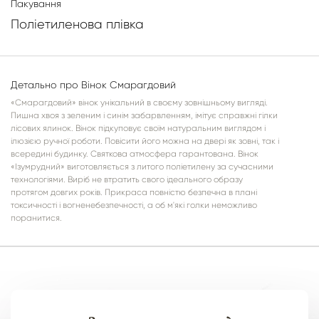
Пакування
Поліетиленова плівка
Детально про Вінок Смарагдовий
«Смарагдовий» вінок унікальний в своєму зовнішньому вигляді.
Пишна хвоя з зеленим і синім забарвленням, імітує справжні гілки
лісових ялинок. Вінок підкуповує своїм натуральним виглядом і
ілюзією ручної роботи. Повісити його можна на двері як зовні, так і
всередині будинку. Святкова атмосфера гарантована. Вінок
«Ізумрудний» виготовляється з литого поліетилену за сучасними
технологіями. Виріб не втратить свого ідеального образу
протягом довгих років. Прикраса повністю безпечна в плані
токсичності і вогненебезпечності, а об м'які голки неможливо
поранитися.