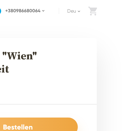
+380986680064
Deu
 "Wien"
it
Bestellen