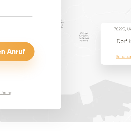
78293, U
Dorf 
Schauen
klärung