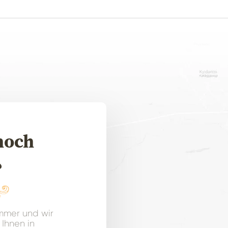
noch
?
ummer und wir
 Ihnen in