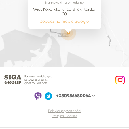
frankowski, rejon kołomyi
Wieś Kovalivka, ulica Shakhtarska,
20
Zobacz na mapie Google
Fabryka produkująca
sztuczne choinki,
girlandy i wieńce
+380986680064
Polityka prywatności
Polityka Cookies