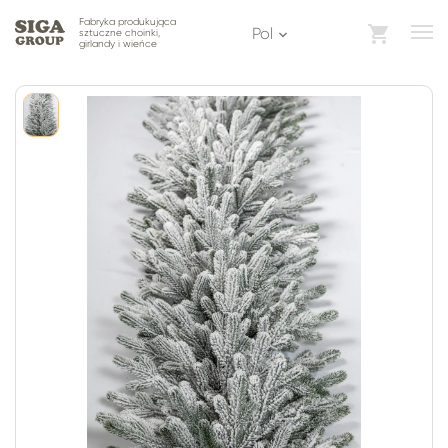
Fabryka produkująca
pol
sztuczne choinki,
girlandy i wieńce