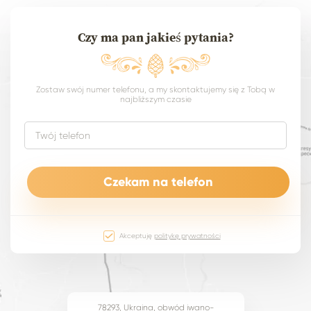
Czy ma pan jakieś pytania?
Zostaw swój numer telefonu, a my skontaktujemy się z Tobą w
najbliższym czasie
Akceptuję
politykę prywatności
78293, Ukraina, obwód iwano-