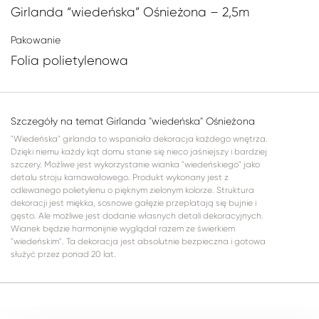
Girlanda “wiedeńska” Ośnieżona – 2,5m
Pakowanie
Folia polietylenowa
Szczegóły na temat Girlanda "wiedeńska" Ośnieżona
"Wiedeńska" girlanda to wspaniała dekoracja każdego wnętrza.
Dzięki niemu każdy kąt domu stanie się nieco jaśniejszy i bardziej
szczery. Możliwe jest wykorzystanie wianka "wiedeńskiego" jako
detalu stroju karnawałowego. Produkt wykonany jest z
odlewanego polietylenu o pięknym zielonym kolorze. Struktura
dekoracji jest miękka, sosnowe gałęzie przeplatają się bujnie i
gęsto. Ale możliwe jest dodanie własnych detali dekoracyjnych.
Wianek będzie harmonijnie wyglądał razem ze świerkiem
"wiedeńskim". Ta dekoracja jest absolutnie bezpieczna i gotowa
służyć przez ponad 20 lat.