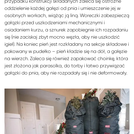
przypadku konstrukcji składanych zaleca się ostrożne
oddzielenie każdej gałęzi od pnia i umieszczenie jej w
osobnych workach, wiążąc ją liną. Woreczki zabezpieczą
gałązki przed uszkodzeniami mechanicznymi i
osiadaniem kurzu, a sznurek zapobiegnie ich rozpadaniu
się (nie zaciskaj zbyt mocno węzła, aby nie uszkodzić
igieł). Na koniec pień jest rozkładany na sekcje składowe i
pakowany w pudełko – pień kładzie się na dół, a gałęzie
na wierzch. Zaleca się również zapakować choinkę, która
jest złożona jak parasolka, do torby i łatwo przywiązać
gałązki do pnia, aby nie rozpadały się i nie deformowały.