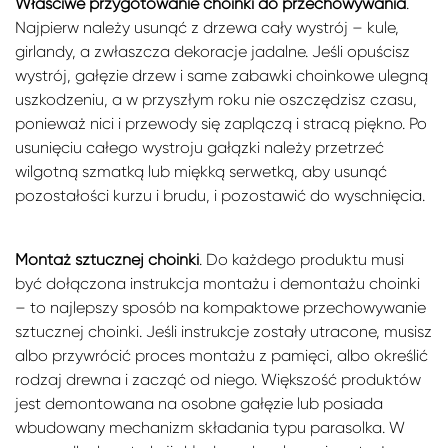
Właściwe przygotowanie choinki do przechowywania
.
Najpierw należy usunąć z drzewa cały wystrój – kule,
girlandy, a zwłaszcza dekoracje jadalne. Jeśli opuścisz
wystrój, gałęzie drzew i same zabawki choinkowe ulegną
uszkodzeniu, a w przyszłym roku nie oszczędzisz czasu,
ponieważ nici i przewody się zaplączą i stracą piękno. Po
usunięciu całego wystroju gałązki należy przetrzeć
wilgotną szmatką lub miękką serwetką, aby usunąć
pozostałości kurzu i brudu, i pozostawić do wyschnięcia.
Montaż sztucznej choinki
. Do każdego produktu musi
być dołączona instrukcja montażu i demontażu choinki
– to najlepszy sposób na kompaktowe przechowywanie
sztucznej choinki. Jeśli instrukcje zostały utracone, musisz
albo przywrócić proces montażu z pamięci, albo określić
rodzaj drewna i zacząć od niego. Większość produktów
jest demontowana na osobne gałęzie lub posiada
wbudowany mechanizm składania typu parasolka. W