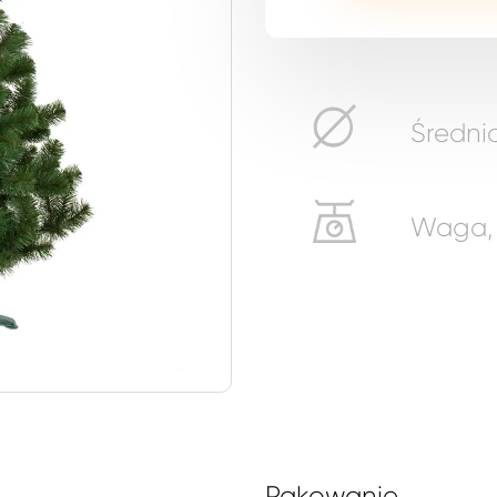
Średnic
Waga, k
Pakowanie