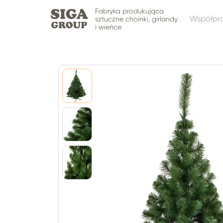
Fabryka produkująca
Współpr
sztuczne choinki, girlandy
i wieńce