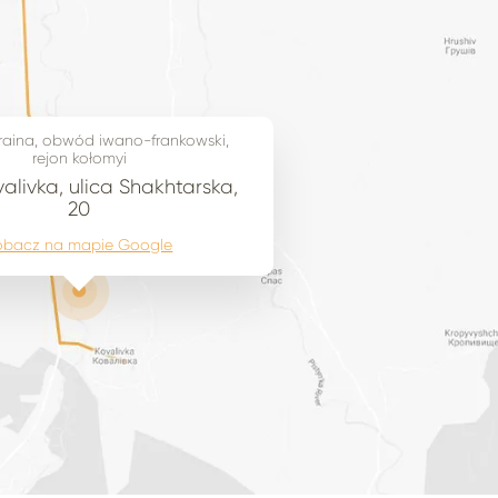
raina, obwód iwano-frankowski,
rejon kołomyi
alivka, ulica Shakhtarska,
20
obacz na mapie Google