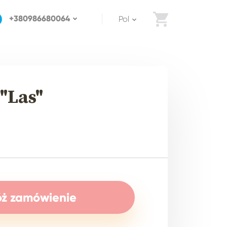
+380986680064
pol
"Las"
óż zamówienie