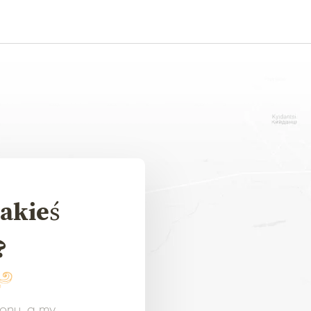
akieś
?
fonu, a my