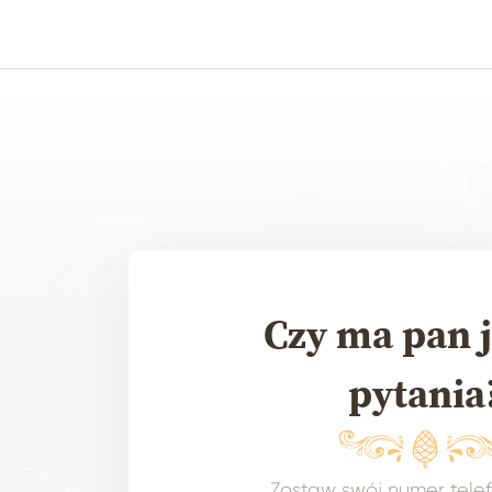
Czy ma pan j
pytania
Zostaw swój numer tele