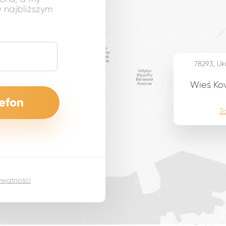
 najbliższym
78293, Uk
Wieś Kov
Z
rywatności