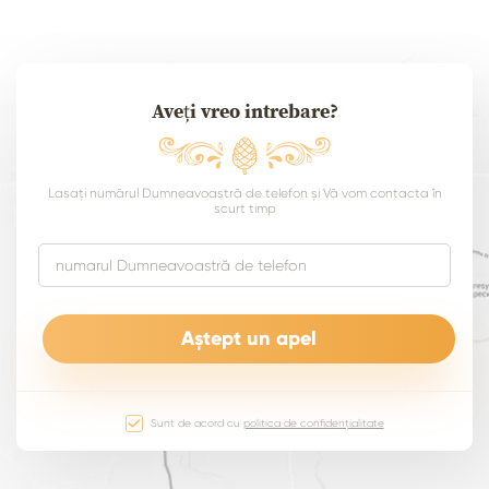
Aveți vreo intrebare?
Lasați numărul Dumneavoastră de telefon și Vă vom contacta în
scurt timp
Sunt de acord cu
politica de confidențialitate