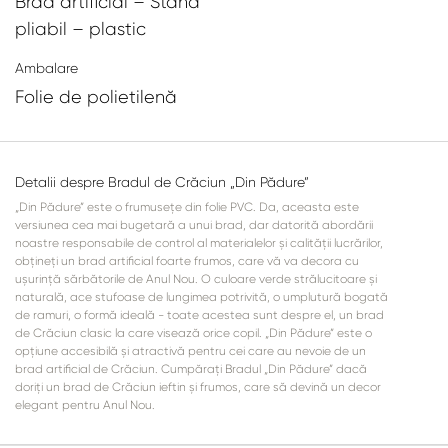
Brad artificial – Stand
pliabil – plastic
Ambalare
Folie de polietilenă
Detalii despre Bradul de Crăciun „Din Pădure”
„Din Pădure” este o frumusețe din folie PVC. Da, aceasta este
versiunea cea mai bugetară a unui brad, dar datorită abordării
noastre responsabile de control al materialelor și calității lucrărilor,
obțineți un brad artificial foarte frumos, care vă va decora cu
ușurință sărbătorile de Anul Nou. O culoare verde strălucitoare și
naturală, ace stufoase de lungimea potrivită, o umplutură bogată
de ramuri, o formă ideală - toate acestea sunt despre el, un brad
de Crăciun clasic la care visează orice copil. „Din Pădure” este o
opțiune accesibilă și atractivă pentru cei care au nevoie de un
brad artificial de Crăciun. Cumpărați Bradul „Din Pădure” dacă
doriți un brad de Crăciun ieftin și frumos, care să devină un decor
elegant pentru Anul Nou.