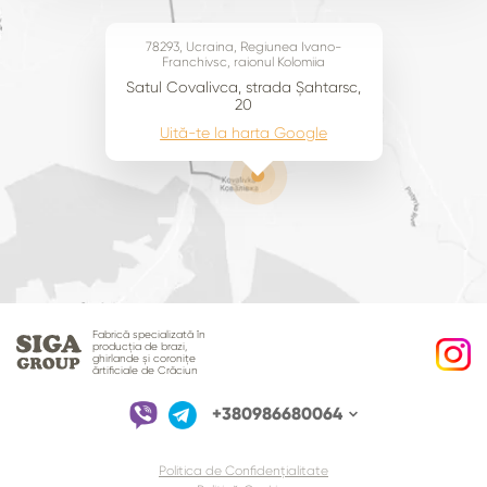
78293, Ucraina, Regiunea Ivano-
Franchivsc, raionul Kolomiia
Satul Covalivca, strada Șahtarsc,
20
Uită-te la harta Google
Fabrică specializată în
producția de brazi,
ghirlande și coronițe
ărtificiale de Crăciun
+380986680064
Politica de Confidențialitate