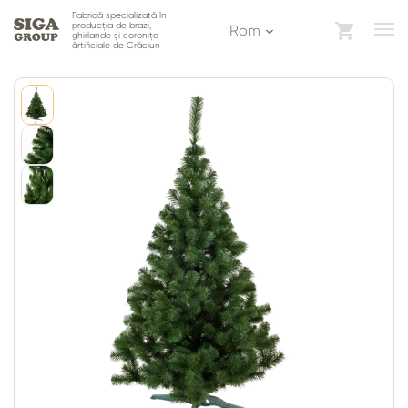
Fabrică specializată în
producția de brazi,
Rom
ghirlande și coronițe
ărtificiale de Crăciun