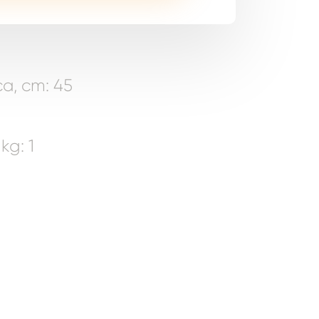
a, cm: 45
g: 1