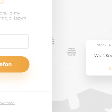
fonu, a my
 najbliższym
78293, Uk
Wieś Kov
Z
rywatności