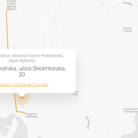
raina, obwód iwano-frankowski,
rejon kołomyi
alivka, ulica Shakhtarska,
20
obacz na mapie Google