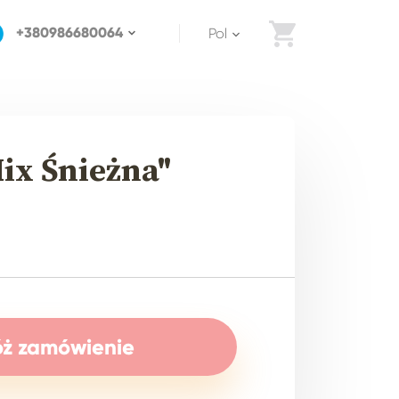
+380986680064
pol
ix Śnieżna"
óż zamówienie