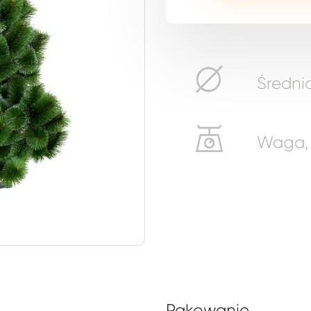
Średnic
Waga, k
Pakowanie