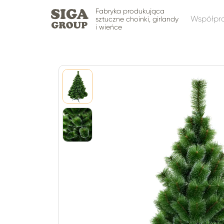
Fabryka produkująca
Współpr
sztuczne choinki, girlandy
i wieńce