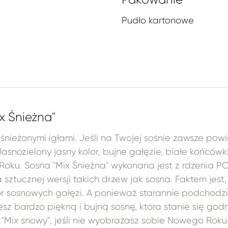
Pudło kartonowe
x Śnieżna"
ośnieżonymi igłami. Jeśli na Twojej sośnie zawsze powi
 Jasnozielony jasny kolor, bujne gałęzie, białe końców
ku. Sosna "Mix Śnieżna" wykonana jest z rdzenia PCV
sztucznej wersji takich drzew jak sosna. Faktem jest,
sosnowych gałęzi. A ponieważ starannie podchodzimy
sz bardzo piękną i bujną sosnę, która stanie się g
ix snowy", jeśli nie wyobrażasz sobie Nowego Roku b