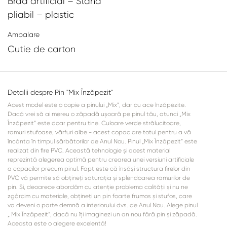
Brad artificial – Stand
pliabil – plastic
Ambalare
Cutie de carton
Detalii despre Pin "Mix Înzăpezit"
Acest model este o copie a pinului „Mix”, dar cu ace înzăpezite.
Dacă vrei să ai mereu o zăpadă ușoară pe pinul tău, atunci „Mix
Înzăpezit” este doar pentru tine. Culoare verde strălucitoare,
ramuri stufoase, vârfuri albe - acest copac are totul pentru a vă
încânta în timpul sărbătorilor de Anul Nou. Pinul „Mix Înzăpezit” este
realizat din fire PVC. Această tehnologie și acest material
reprezintă alegerea optimă pentru crearea unei versiuni artificiale
a copacilor precum pinul. Fapt este că însăși structura firelor din
PVC vă permite să obțineți saturația și splendoarea ramurilor de
pin. Și, deoarece abordăm cu atenție problema calității și nu ne
zgârcim cu materiale, obțineți un pin foarte frumos și stufos, care
va deveni o parte demnă a interiorului dvs. de Anul Nou. Alege pinul
„ Mix Înzăpezit”, dacă nu îți imaginezi un an nou fără pin și zăpadă.
Aceasta este o alegere excelentă!