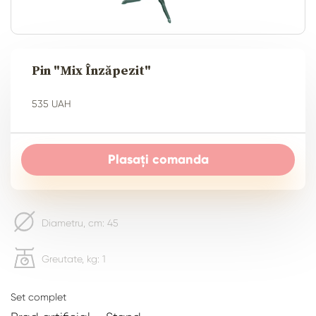
Pin "Mix Înzăpezit"
535 UAH
Plasați comanda
Diametru, cm: 45
Greutate, kg: 1
Set complet