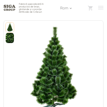
Fabrică specializată în
producția de brazi,
Rom
ghirlande și coronițe
ărtificiale de Crăciun