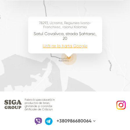
78293, Ucraina, Regiunea Ivano-
Franchivsc, raionul Kolomiia
Satul Covalivca, strada Șahtarsc,
20
Uită-te la harta Google
Fabrică specializată în
producția de brazi,
ghirlande și coronițe
ărtificiale de Crăciun
+380986680064