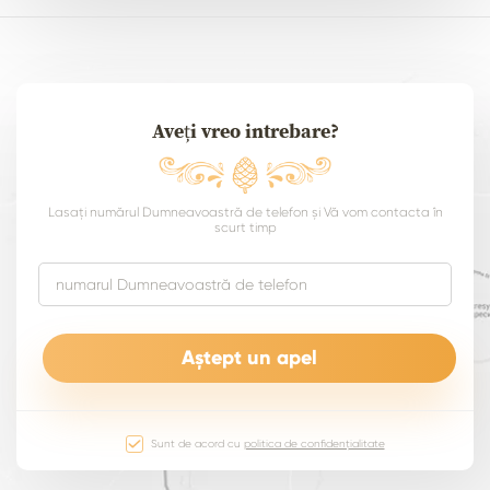
Aveți vreo intrebare?
Lasați numărul Dumneavoastră de telefon și Vă vom contacta în
scurt timp
Sunt de acord cu
politica de confidențialitate