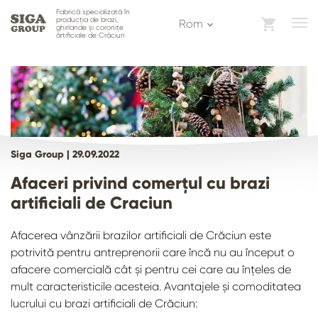
Fabrică specializată în
producția de brazi,
Rom
ghirlande și coronițe
ărtificiale de Crăciun
Siga Group |
29.09.2022
Afaceri privind comerțul cu brazi
artificiali de Craciun
Afacerea vânzării brazilor artificiali de Crăciun este
potrivită pentru antreprenorii care încă nu au început o
afacere comercială cât și pentru cei care au înțeles de
mult caracteristicile acesteia. Avantajele și comoditatea
lucrului cu brazi artificiali de Crăciun: