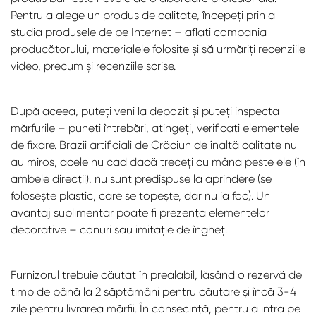
Pentru a alege un produs de calitate, începeți prin a
studia produsele de pe Internet – aflați compania
producătorului, materialele folosite și să urmăriți recenziile
video, precum și recenziile scrise.
După aceea, puteți veni la depozit și puteți inspecta
mărfurile – puneți întrebări, atingeți, verificați elementele
de fixare. Brazii artificiali de Crăciun de înaltă calitate nu
au miros, acele nu cad dacă treceți cu mâna peste ele (în
ambele direcții), nu sunt predispuse la aprindere (se
folosește plastic, care se topește, dar nu ia foc). Un
avantaj suplimentar poate fi prezența elementelor
decorative – conuri sau imitație de îngheț.
Furnizorul trebuie căutat în prealabil, lăsând o rezervă de
timp de până la 2 săptămâni pentru căutare și încă 3-4
zile pentru livrarea mărfii. În consecință, pentru a intra pe