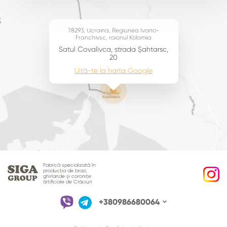
78293, Ucraina, Regiunea Ivano-
Franchivsc, raionul Kolomiia
Satul Covalivca, strada Șahtarsc,
20
Uită-te la harta Google
Fabrică specializată în
producția de brazi,
ghirlande și coronițe
ărtificiale de Crăciun
+380986680064