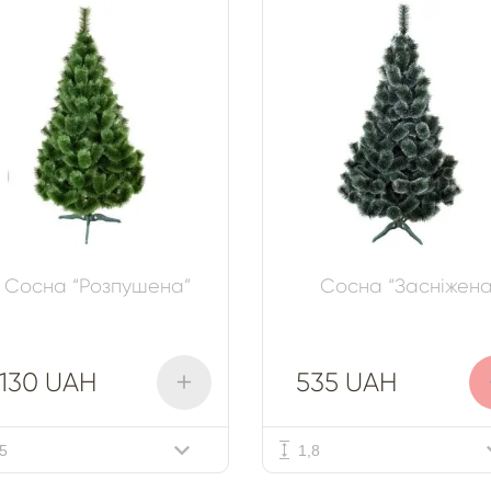
Сосна “Розпушена”
Сосна “Засніжена
+
130 UAH
535 UAH
,5
1,8