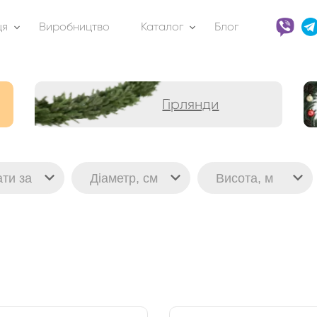
ця
Виробництво
Каталог
Блог
Гірлянди
ати за
Діаметр, см
Висота, м