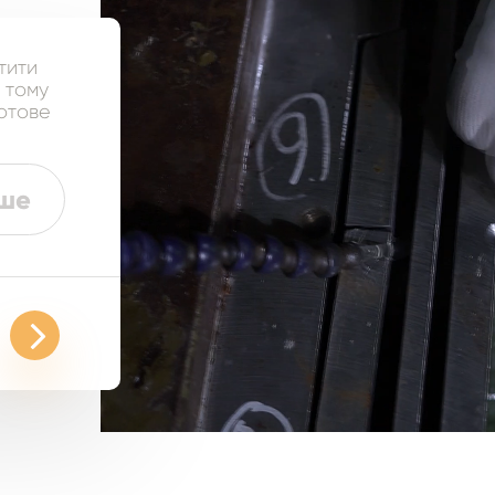
тити
, тому
готове
іше