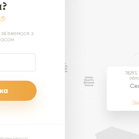
я?
 зв'яжемося з
часом
78293,
обла
Cел
По
фіденційності