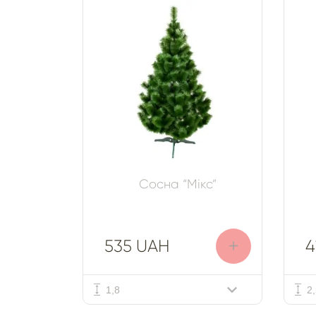
Сосна “Мікс”
+
535 UAH
4
1,8
2