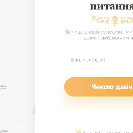
питанн
Залиште свій телефон і ми
вами найближчим 
Я згідний з
політикою кон