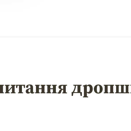
 питання
дропш