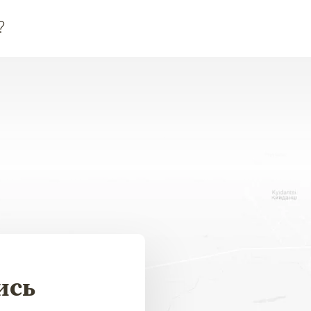
?
ись