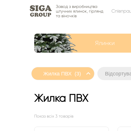
Завод з виробництва
Співпра
штучних ялинок, гірлянд
та віночків
Ялинки
Жилка ПВХ (3)
Відсортув
Жилка ПВХ
Показ всіх 3 товарів