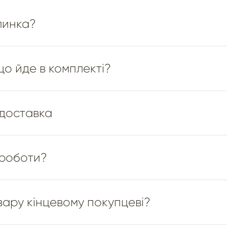
линка?
що йде в комплекті?
 доставка
 роботи?
вару кінцевому покупцеві?